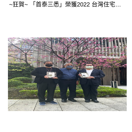
~狂賀~ 「首泰三悉」榮獲2022 台灣住宅建
築獎TRAA入圍獎!!