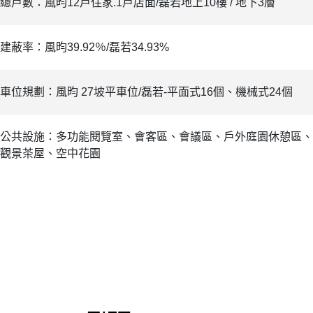
總戶數：風昀12戶住家.1戶店面/磊若地上10樓 / 地下3層
建蔽率：風昀39.92％/磊若34.93%
車位規劃：風昀 27坡平車位/磊若-平面式16個、機械式24個
公共設施：多功能閱覽室、會客區、會議區、戶外庭園休憩區、
觀景茶屋、空中花園