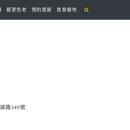
績
都更危老
預約賞屋
首泰徵地
湖路
349
號