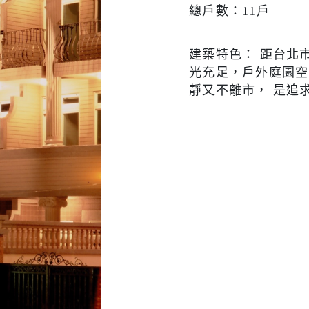
總戶數：
11
戶
建築特色：
距台北
光充足，戶外庭園空
靜又不離市，
是追